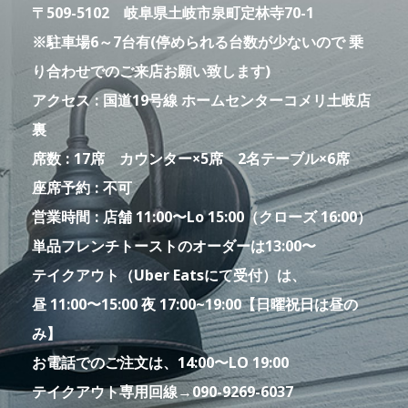
〒509-5102 岐阜県土岐市泉町定林寺70-1
※駐車場6～7台有(停められる台数が少ないので 乗
り合わせでのご来店お願い致します)
アクセス
国道19号線 ホームセンターコメリ土岐店
裏
席数
17席 カウンター×5席 2名テーブル×6席
座席予約
不可
営業時間
店舗 11:00〜Lo 15:00（クローズ 16:00）
単品フレンチトーストのオーダーは13:00〜
テイクアウト（Uber Eatsにて受付）は、
昼 11:00〜15:00 夜 17:00~19:00【日曜祝日は昼の
み】
お電話でのご注文は、14:00〜LO 19:00
テイクアウト専用回線→090-9269-6037